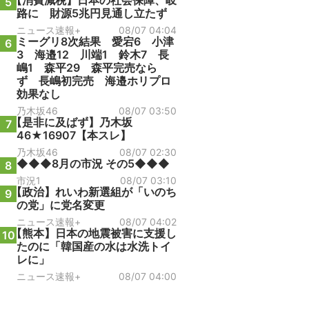
【消費減税】日本の社会保障、岐
5
路に 財源5兆円見通し立たず
ニュース速報+
08/07 04:04
ミーグリ8次結果 愛宕6 小津
6
3 海邉12 川端1 鈴木7 長
嶋1 森平29 森平完売なら
ず 長嶋初完売 海邉ホリプロ
効果なし
乃木坂46
08/07 03:50
【是非に及ばず】乃木坂
7
46★16907【本スレ】
乃木坂46
08/07 02:30
◆◆◆8月の市況 その5◆◆◆
8
市況1
08/07 03:10
【政治】れいわ新選組が「いのち
9
の党」に党名変更
ニュース速報+
08/07 04:02
【熊本】日本の地震被害に支援し
10
たのに「韓国産の水は水洗トイ
レに」
ニュース速報+
08/07 04:00