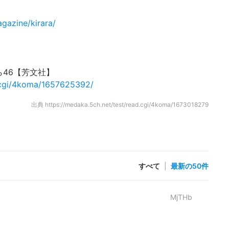
gazine/kirara/
46【芳文社】
d.cgi/4koma/1657625392/
出典
https://medaka.5ch.net/test/read.cgi/4koma/1673018279
すべて
|
最新の50件
MjTHb