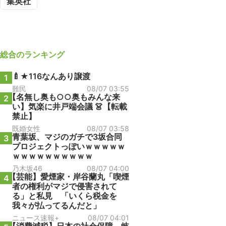
集英社
総合
のランキング
🍼★116なんあり譲渡
1
難民
08/07 03:55
【名無し奥も○○奥もみんな来
2
い】気楽に井戸端会議 👗【転載
禁止】
既婚女性
08/07 03:58
青葉坂、マジのガチで3坂合同
3
プロジェクトっぽいｗｗｗｗｗ
ｗｗｗｗｗｗｗｗｗｗ
乃木坂46
08/07 04:00
【芸能】愛煙家・岸谷蘭丸「喫煙
4
者の権利がマジで侵害されて
る」と私見 「いくら税金を
我々が払ってるんだと」
ニュース速報+
08/07 04:01