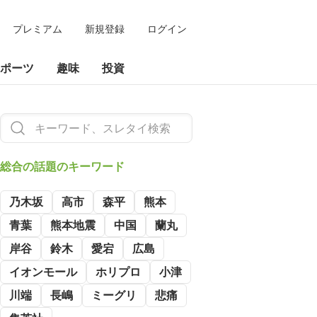
プレミアム
新規登録
ログイン
ポーツ
趣味
投資
総合の
話題のキーワード
乃木坂
高市
森平
熊本
青葉
熊本地震
中国
蘭丸
岸谷
鈴木
愛宕
広島
イオンモール
ホリプロ
小津
川端
長嶋
ミーグリ
悲痛