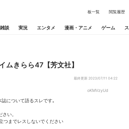
板一覧
閲覧履歴
雑談
実況
エンタメ
漫画・アニメ
ゲーム
ス
イムきらら47【芳文社】
最終更新
2023/07/11 04:22
oKMVzyUd
本誌について語るスレです｡
ださい。
立つまでレスしないでください